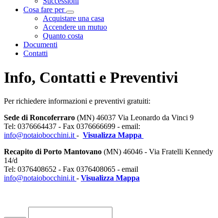
Successioni
Cosa fare per
Visualizza menù di secondo livello
Acquistare una casa
Accendere un mutuo
Quanto costa
Documenti
Contatti
Info, Contatti e Preventivi
Per richiedere informazioni e preventivi gratuiti:
Sede di Roncoferraro
(MN) 46037 Via Leonardo da Vinci 9
Tel: 0376664437 - Fax 0376666699 - email:
info@notaiobocchini.it
-
Visualizza Mappa
Recapito di Porto Mantovano
(MN) 46046 - Via Fratelli Kennedy
14/d
Tel: 0376408652 - Fax 0376408065 - email
info@notaiobocchini.it
-
Visualizza Mappa
Loading...