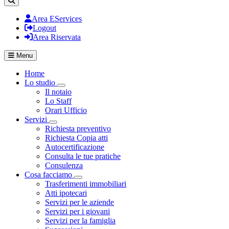
Area EServices
Logout
Area Riservata
Menu
Home
Lo studio
Visualizza menù di secondo livello
Il notaio
Lo Staff
Orari Ufficio
Servizi
Visualizza menù di secondo livello
Richiesta preventivo
Richiesta Copia atti
Autocertificazione
Consulta le tue pratiche
Consulenza
Cosa facciamo
Visualizza menù di secondo livello
Trasferimenti immobiliari
Atti ipotecari
Servizi per le aziende
Servizi per i giovani
Servizi per la famiglia