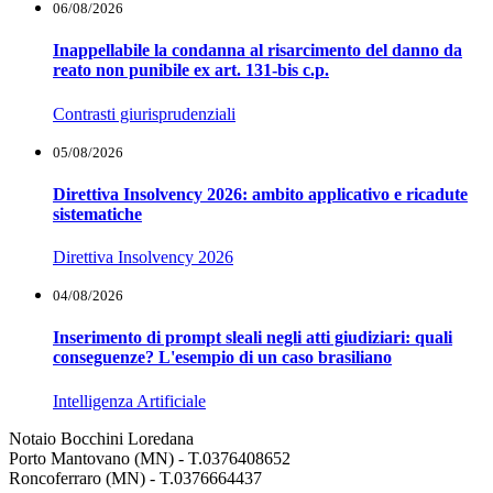
06/08/2026
Inappellabile la condanna al risarcimento del danno da
reato non punibile ex art. 131-bis c.p.
Contrasti giurisprudenziali
05/08/2026
Direttiva Insolvency 2026: ambito applicativo e ricadute
sistematiche
Direttiva Insolvency 2026
04/08/2026
Inserimento di prompt sleali negli atti giudiziari: quali
conseguenze? L'esempio di un caso brasiliano
Intelligenza Artificiale
Notaio Bocchini Loredana
Porto Mantovano (MN) - T.0376408652
Roncoferraro (MN) - T.0376664437