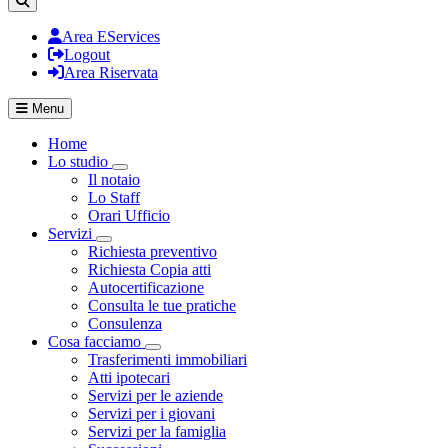
Area EServices
Logout
Area Riservata
Menu
Home
Lo studio
Visualizza menù di secondo livello
Il notaio
Lo Staff
Orari Ufficio
Servizi
Visualizza menù di secondo livello
Richiesta preventivo
Richiesta Copia atti
Autocertificazione
Consulta le tue pratiche
Consulenza
Cosa facciamo
Visualizza menù di secondo livello
Trasferimenti immobiliari
Atti ipotecari
Servizi per le aziende
Servizi per i giovani
Servizi per la famiglia