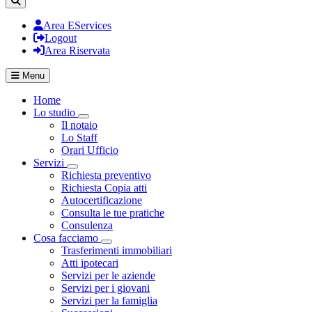
Area EServices
Logout
Area Riservata
Menu
Home
Lo studio
Visualizza menù di secondo livello
Il notaio
Lo Staff
Orari Ufficio
Servizi
Visualizza menù di secondo livello
Richiesta preventivo
Richiesta Copia atti
Autocertificazione
Consulta le tue pratiche
Consulenza
Cosa facciamo
Visualizza menù di secondo livello
Trasferimenti immobiliari
Atti ipotecari
Servizi per le aziende
Servizi per i giovani
Servizi per la famiglia