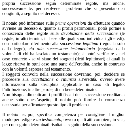
propria successione segua determinate regole, ma anche,
successivamente, per risolvere i problemi che si presentano ai
congiunti, a seguito del decesso.
Il notaio può informare sulle
prime operazioni
da effettuare quando
avviene un decesso e, quanto ai profili patrimoniali, potrà portare a
conoscenza delle regole sulla
devoluzione della successione
(le
regole, in altri termini, in base alle quali sono individuati gli eredi),
con particolare riferimento alla
successione legittima
(regolata solo
dalla legge), e/o
alla successione testamentaria
(regolata dalla
volontà di chi ha lasciato un testamento); si potrà verificare - nel
caso concreto - se vi siano dei soggetti (detti legittimari) ai quali la
legge riserva in ogni caso una parte dell’eredità, anche in contrasto
con la volontà espressa nel testamento.
I soggetti coinvolti nella successione dovranno, poi, decidere se
procedere alla
accettazione o rinunzia
all’eredità, ovvero avere
informazioni sulla disciplina applicabile in caso di legato:
l’attribuzione, in altre parole, di un bene determinato.
Non bisogna dimenticare i profili fiscali della successione ereditaria:
anche sotto quest’aspetto, il notaio può fornire la consulenza
necessaria per affrontare questo tipo di problema.
Il notaio ha, poi, specifica competenza per consigliare il miglior
modo per redigere
un testamento
, ovvero quali atti compiere, in vita,
per conseguire determinati risultati a seguito della successione.