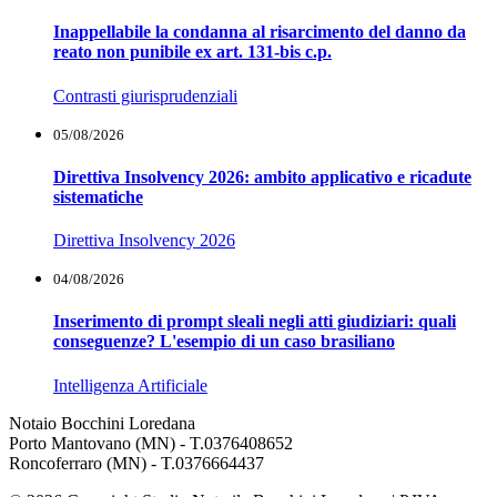
Inappellabile la condanna al risarcimento del danno da
reato non punibile ex art. 131-bis c.p.
Contrasti giurisprudenziali
05/08/2026
Direttiva Insolvency 2026: ambito applicativo e ricadute
sistematiche
Direttiva Insolvency 2026
04/08/2026
Inserimento di prompt sleali negli atti giudiziari: quali
conseguenze? L'esempio di un caso brasiliano
Intelligenza Artificiale
Notaio Bocchini Loredana
Porto Mantovano (MN) - T.0376408652
Roncoferraro (MN) - T.0376664437