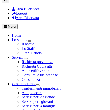
Area EServices
Logout
Area Riservata
Menu
Home
Lo studio
Visualizza menù di secondo livello
Il notaio
Lo Staff
Orari Ufficio
Servizi
Visualizza menù di secondo livello
Richiesta preventivo
Richiesta Copia atti
Autocertificazione
Consulta le tue pratiche
Consulenza
Cosa facciamo
Visualizza menù di secondo livello
Trasferimenti immobiliari
Atti ipotecari
Servizi per le aziende
Servizi per i giovani
Servizi per la famiglia