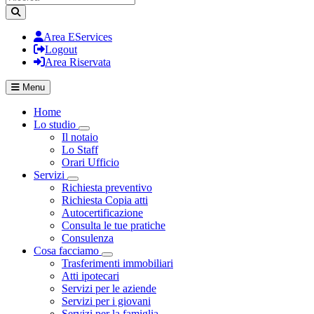
Area EServices
Logout
Area Riservata
Menu
Home
Lo studio
Visualizza menù di secondo livello
Il notaio
Lo Staff
Orari Ufficio
Servizi
Visualizza menù di secondo livello
Richiesta preventivo
Richiesta Copia atti
Autocertificazione
Consulta le tue pratiche
Consulenza
Cosa facciamo
Visualizza menù di secondo livello
Trasferimenti immobiliari
Atti ipotecari
Servizi per le aziende
Servizi per i giovani
Servizi per la famiglia