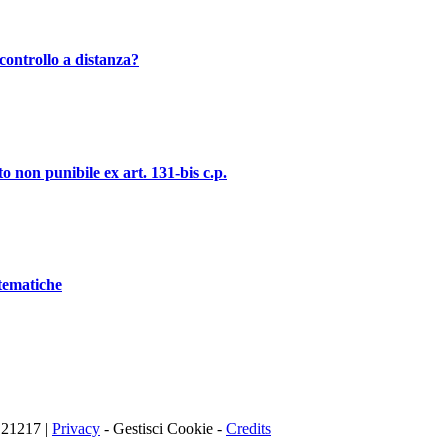
controllo a distanza?
o non punibile ex art. 131-bis c.p.
stematiche
121217 |
Privacy
-
Gestisci Cookie
-
Credits