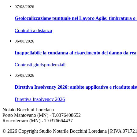
07/08/2026
Geolocalizzazione puntuale nel Lavoro Agile: timbratura o 
Controlli a distanza
06/08/2026
Inappellabile la condanna al risarcimento del danno da reat
Contrasti giurisprudenziali
05/08/2026
Direttiva Insolvency 2026: ambito applicativo e ricadute si
Direttiva Insolvency 2026
Notaio Bocchini Loredana
Porto Mantovano (MN) - T.0376408652
Roncoferraro (MN) - T.0376664437
© 2026 Copyright Studio Notarile Bocchini Loredana | P.IVA 07172