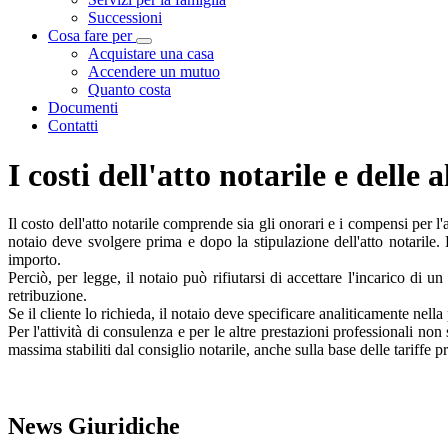
Successioni
Cosa fare per
Visualizza menù di secondo livello
Acquistare una casa
Accendere un mutuo
Quanto costa
Documenti
Contatti
I costi dell'atto notarile e delle 
Il costo dell'atto notarile comprende sia gli onorari e i compensi per l'a
notaio deve svolgere prima e dopo la stipulazione dell'atto notarile.
importo.
Perciò, per legge, il notaio può rifiutarsi di accettare l'incarico di u
retribuzione.
Se il cliente lo richieda, il notaio deve specificare analiticamente nella 
Per l'attività di consulenza e per le altre prestazioni professionali no
massima stabiliti dal consiglio notarile, anche sulla base delle tariffe 
News Giuridiche