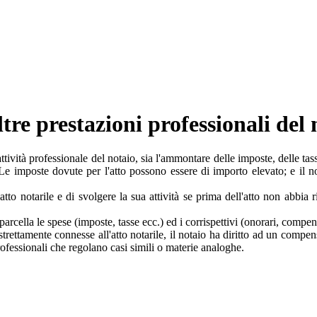
altre prestazioni professionali del
ttività professionale del notaio, sia l'ammontare delle imposte, delle tasse
 Le imposte dovute per l'atto possono essere di importo elevato; e il n
n atto notarile e di svolgere la sua attività se prima dell'atto non abbi
parcella le spese (imposte, tasse ecc.) ed i corrispettivi (onorari, compens
n strettamente connesse all'atto notarile, il notaio ha diritto ad un comp
professionali che regolano casi simili o materie analoghe.